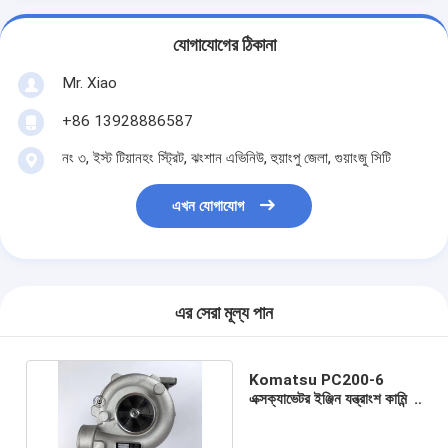
যোগাযোগের ঠিকানা
Mr. Xiao
+86 13928886587
নং ৩, ইস্ট টিয়ানহং স্ট্রিট, ঝংশান এভিনিউ, হুয়াংপু জেলা, গুয়াংজু সিটি
এখন যোগাযোগ
এর সেরা মূল্য পান
Komatsu PC200-6
এক্সক্যাভেটর ইঞ্জিন যন্ত্রাংশ কামিন্স
6D95 ছোট হেড সুপারচার্জার