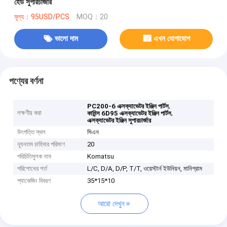
হেড সুপারচার্জার
মূল্য：95USD/PCS
MOQ：20
ভালো দাম
এখন যোগাযোগ
পণ্যের বর্ণনা
,
PC200-6 এক্সক্যাভেটর ইঞ্জিন পার্টস
লক্ষণীয় করা
,
কামিন্স 6D95 এক্সক্যাভেটর ইঞ্জিন পার্টস
এক্সক্যাভেটর ইঞ্জিন সুপারচার্জার
উৎপত্তি স্থল
সিএন
ন্যূনতম চাহিদার পরিমাণ
20
পরিচিতিমুলক নাম
Komatsu
পরিশোধের শর্ত
L/C, D/A, D/P, T/T, ওয়েস্টার্ন ইউনিয়ন, মানিগ্রাম
প্যাকেজিং বিবরণ
35*15*10
আরো দেখুন