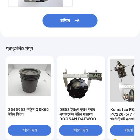
চালিয়ে
প্রস্তাবিত পণ্য
3545958 কামিন্স QSK60
DB58 ট্যাঙ্ক ক্যাপ কভার
Komatsu PC20
ইঞ্জিন পিস্টন
এক্সকাভেটর ইঞ্জিন যন্ত্রাংশ
PC220-6/7 এর জ
DOOSAN DAEWOO
থার্মোস্ট্যাট এক্সকাভেটর
DH150 DH215-5/7
যন্ত্রাংশ 6732-6
DH220 DH300-5-7
ভালো দাম
ভালো দাম
ভালো দাম