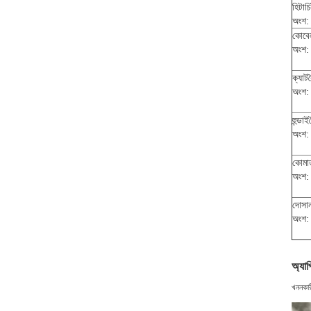
হিটাচি
অংশ:
কোবে
অংশ:
ক্যাট
অংশ:
হুন্ডাই
অংশ:
কোমা
অংশ:
দোসা
অংশ:
অ্যা
খননকারী