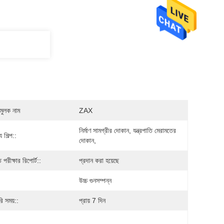
মুলক নাম
ZAX
নির্মাণ সামগ্রীর দোকান, যন্ত্রপাতি মেরামতের 
 শিল্প::
দোকান,
তি পরীক্ষার রিপোর্ট::
প্রদান করা হয়েছে
উচ্চ গুনসম্পন্ন
ি সময়::
প্রায় 7 দিন