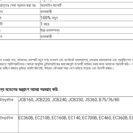
য়োত্তর সেবা প্রদান করা হয়
অনলাইন সাপোর্ট
্ত
খননকারী
া
100% নতুন
্টি
1 বছর
ন
উচ্চ গুনসম্পন্ন
দন
খননকারী
ঠিত হওয়ার পরে, আমাদের কোম্পানি নতুন পণ্য গবেষণা এবং কর্পোরেট ব্যবস্থাপনা, চমৎকার ব্যবস্থাপনা এবং প্রযুক্তিগত ব্
ন করতে প্রতিশ্রুতিবদ্ধ।আমরা আধুনিক এন্টারপ্রাইজের ম্যানেজমেন্ট মডেলটি কার্যকর করার জন্য আমাদের প্রচেষ্টা
ের অধীনে বাজারে দুর্দান্ত খ্যাতি জিতেছি, বিক্রয় নেটওয়ার্ক সারা দেশে ছড়িয়ে পড়েছে এবং বিদেশী বাজার।
ন্য মডেলের যন্ত্রাংশ আমরা সরবরাহ করি
ি
বৈদ্যুতিক
JCB160, JCB220, JCB240, JCB330, JS360, B75/76/80
ো
বৈদ্যুতিক
EC360B, EC210B, EC160B, EC140, EC700B, EC460, EC360B, 