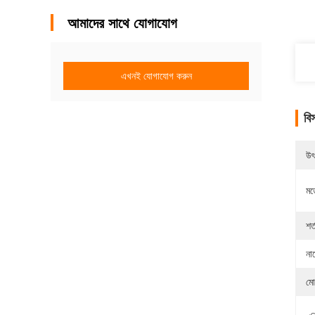
আমাদের সাথে যোগাযোগ
এখনই যোগাযোগ করুন
বি
উৎ
মড
শর্
না
মো