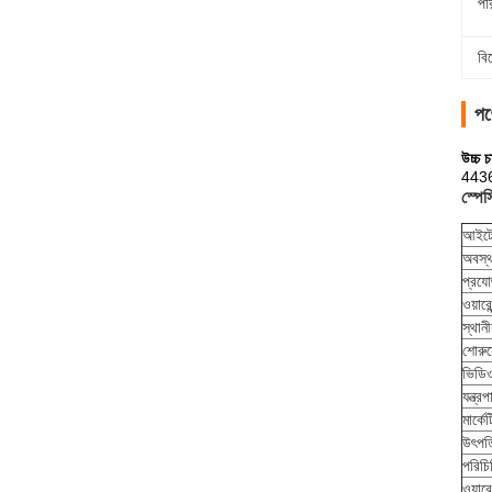
পর
বি
পণ্
উচ্চ
4436
স্পে
আইট
অবস্থ
প্রযোজ
ওয়ারে
স্থান
শোরুম
ভিডিও
যন্ত্র
মার্কে
উৎপত্
পরিচি
ওয়ারেন