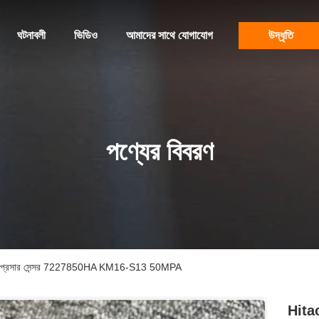
ঘটনাবলী
ভিডিও
আমাদের সাথে যোগাযোগ
উদ্ধৃতি
পণ্যের বিবরণ
র প্রেসার সেন্সর 7227850HA KM16-S13 50MPA
Hitac