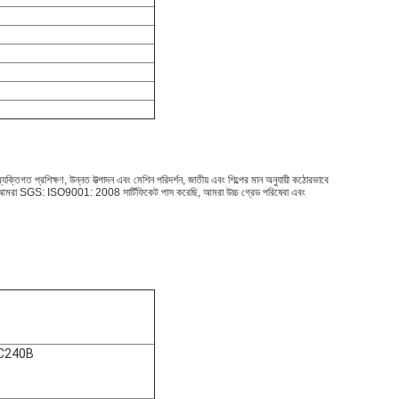
যক্তিগত প্রশিক্ষণ, উন্নত উত্পাদন এবং মেশিন পরিদর্শন, জাতীয় এবং শিল্পের মান অনুযায়ী কঠোরভাবে
 করি। আমরা SGS: ISO9001: 2008 সার্টিফিকেট পাস করেছি, আমরা উচ্চ গ্রেড পরিষেবা এবং
EC240B