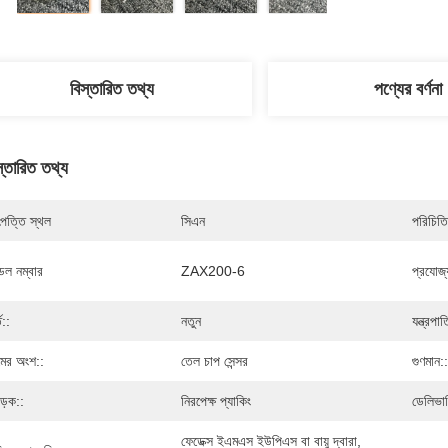
বিস্তারিত তথ্য
পণ্যের বর্ণনা
স্তারিত তথ্য
পত্তি স্থল
সিএন
পরিচিতি
েল নম্বার
ZAX200-6
প্রযোজ্য
ত::
নতুন
যন্ত্রপা
মের অংশ::
তেল চাপ সেন্সর
গুণমান::
ড়ক::
নিরপেক্ষ প্যাকিং
ডেলিভার
ফেডেক্স ইএমএস ইউপিএস বা বায়ু দ্বারা, 