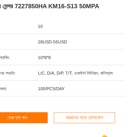
সার সেন্সর 7227850HA KM16-S13 50MPA
10
28USD-55USD
ড প্যাকিং:
10*8*8
ানের পদ্ধতি:
L/C, D/A, D/P, T/T, ওয়েস্টার্ন ইউনিয়ন, মানিগ্রাম
ষমতা:
100/PCS/DAY
সেরা দাম পান
আমাদের সাথে যোগাযোগ