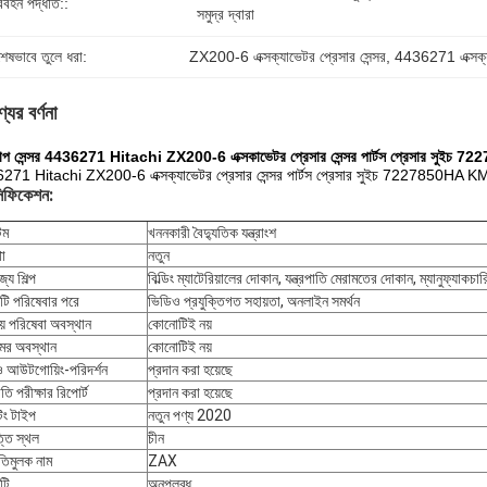
িবহন পদ্ধতি::
সমুদ্র দ্বারা
শেষভাবে তুলে ধরা:
ZX200-6 এক্সক্যাভেটর প্রেসার সেন্সর
, 
4436271 এক্সক্যা
যের বর্ণনা
 চাপ সেন্সর 4436271 Hitachi ZX200-6 এক্সকাভেটর প্রেসার সেন্সর পার্টস প্রেসার 
271 Hitachi ZX200-6 এক্সক্যাভেটর প্রেসার সেন্সর পার্টস প্রেসার সুইচ 7227850H
সিফিকেশন:
েম
খননকারী বৈদ্যুতিক যন্ত্রাংশ
া
নতুন
্য শিল্প
বিল্ডিং ম্যাটেরিয়ালের দোকান, যন্ত্রপাতি মেরামতের দোকান, ম্যানুফ্যাকচারিং
ন্টি পরিষেবার পরে
ভিডিও প্রযুক্তিগত সহায়তা, অনলাইন সমর্থন
ীয় পরিষেবা অবস্থান
কোনোটিই নয়
ের অবস্থান
কোনোটিই নয়
 আউটগোয়িং-পরিদর্শন
প্রদান করা হয়েছে
পাতি পরীক্ষার রিপোর্ট
প্রদান করা হয়েছে
টিং টাইপ
নতুন পণ্য 2020
তি স্থল
চীন
তিমুলক নাম
ZAX
্টি
অনুপলব্ধ