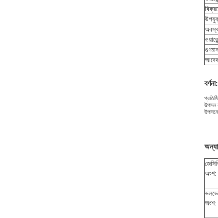
বিক্র
উপযুক
অবস্থ
ওয়ারেন
গুণমা
আবে
বর্ণনা:
প্রতিষ্
উত্পাদ
উত্পাদন
অন্যা
জেসিব
অংশ:
ভলভ
অংশ: