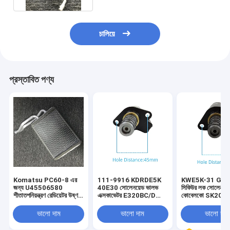
চালিয়ে
প্রস্তাবিত পণ্য
Komatsu PC60-8 এর
111-9916 KDRDE5K
KWE5K-31 G24
জন্য U45506580
40E30 সোলেনয়েড ভালভ
সিকিউর লক সোলেনয়ে
শীতাতপনিয়ন্ত্রণ রেডিয়েটর উষ্ণ
এক্সকাভেটর E320BC/D
কোবেলকো SK200
এয়ার ট্যাঙ্ক
হাইড্রোলিক প্রধান পাম্পের
SK350-6 SK20
যন্ত্রাংশের জন্য
YN35V00021F
ভালো দাম
ভালো দাম
ভালো দাম