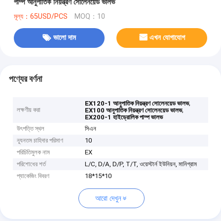
পাম্প আনুপাতিক নিয়ন্ত্রণ সোলেনয়েড ভালভ
মূল্য：65USD/PCS
MOQ：10
ভালো দাম
এখন যোগাযোগ
পণ্যের বর্ণনা
,
EX120-1 আনুপাতিক নিয়ন্ত্রণ সোলেনয়েড ভালভ
লক্ষণীয় করা
,
EX100 আনুপাতিক নিয়ন্ত্রণ সোলেনয়েড ভালভ
EX200-1 হাইড্রোলিক পাম্প ভালভ
উৎপত্তি স্থল
সিএন
ন্যূনতম চাহিদার পরিমাণ
10
পরিচিতিমুলক নাম
EX
পরিশোধের শর্ত
L/C, D/A, D/P, T/T, ওয়েস্টার্ন ইউনিয়ন, মানিগ্রাম
প্যাকেজিং বিবরণ
18*15*10
আরো দেখুন