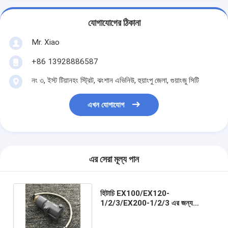
যোগাযোগের ঠিকানা
Mr. Xiao
+86 13928886587
নং ৩, ইস্ট টিয়ানহং স্ট্রিট, ঝংশান এভিনিউ, হুয়াংপু জেলা, গুয়াংজু সিটি
এখন যোগাযোগ
এর সেরা মূল্য পান
হিটাচি EX100/EX120-
1/2/3/EX200-1/2/3 এর জন্য
হাইড্রোলিক পাম্প আনুপাতিক নিয়ন্ত্রণ
সোলেনয়েড ভালভ